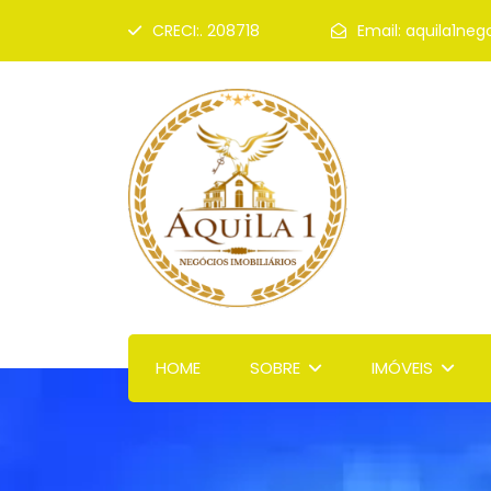
CRECI:. 208718
Email:
aquila1neg
HOME
SOBRE
IMÓVEIS