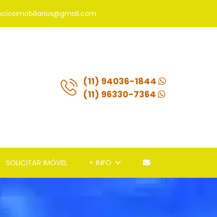
ociosimobiliarios@gmail.com
(11) 94036-1844
(11) 96330-7364
SOLICITAR IMÓVEL
+ INFO